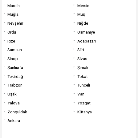
Mardin
Mersin
Muğla
Muş
Nevşehir
Niğde
Ordu
Osmaniye
Rize
Adapazarı
Samsun
Siirt
Sinop
Sivas
Şanlıurfa
Şırnak
Tekirdağ
Tokat
Trabzon
Tunceli
Uşak
Van
Yalova
Yozgat
Zonguldak
Kütahya
Ankara