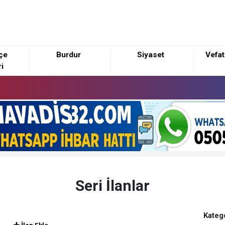
lçe
Burdur
Siyaset
Vefat
i
Seri İlanlar
Katego
İlan Ekle