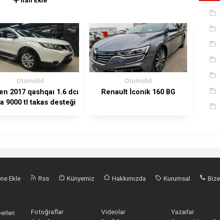
Otomobil
Otomobil
en 2017 qashqaı 1.6 dcı
Renault İconik 160 BG
a 9000 tl takas desteği
ile
ne Ekle
Rss
Künyemiz
Hakkımızda
Kurumsal
Bize
Fotoğraflar
Videolar
Yazarlar
erleri