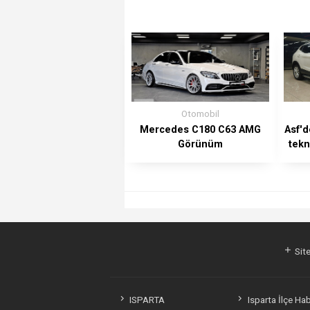
Otomobil
Mercedes C180 C63 AMG
Asf'd
Görünüm
tekn
Site
ISPARTA
Isparta İlçe Hab