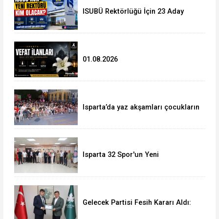
ISUBÜ Rektörlüğü İçin 23 Aday
Yarışıyor: Gözler
Cumhurbaşkanlığı’nın Kararında
01.08.2026
Isparta’da yaz akşamları çocukların
neşesiyle şenlendi
Isparta 32 Spor'un Yeni
Yönetiminden Başkan
Başdeğirmen'e Ziyaret
Gelecek Partisi Fesih Kararı Aldı:
Isparta İl Başkanı Nadir