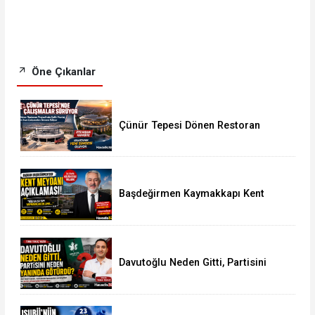
Öne Çıkanlar
Çünür Tepesi Dönen Restoran
Projesi’nde Çalışmalar Hız Kazandı
Başdeğirmen Kaymakkapı Kent
Meydanı Sürecini Açıkladı: İlk
Yıkım Kültür Sitesi’nde
Davutoğlu Neden Gitti, Partisini
Neden Yanında Götürdü?