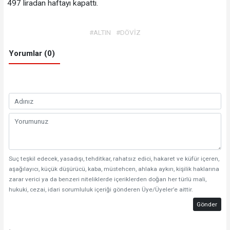
497 liradan haftayı kapattı.
#ALTIN
#DÖVİZ
Yorumlar (0)
Suç teşkil edecek, yasadışı, tehditkar, rahatsız edici, hakaret ve küfür içeren,
aşağılayıcı, küçük düşürücü, kaba, müstehcen, ahlaka aykırı, kişilik haklarına
zarar verici ya da benzeri niteliklerde içeriklerden doğan her türlü mali,
hukuki, cezai, idari sorumluluk içeriği gönderen Üye/Üyeler’e aittir.
Gönder