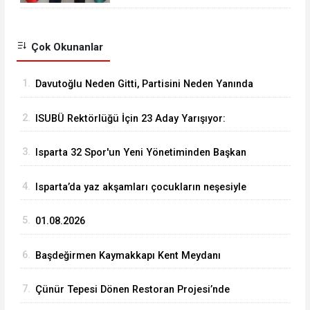
Öngören’den Dikkat Çeken
Açıklama
Çok Okunanlar
1.
Davutoğlu Neden Gitti, Partisini Neden Yanında
Götürdü?
2.
ISUBÜ Rektörlüğü İçin 23 Aday Yarışıyor:
Gözler Cumhurbaşkanlığı’nın Kararında
3.
Isparta 32 Spor'un Yeni Yönetiminden Başkan
Başdeğirmen'e Ziyaret
4.
Isparta’da yaz akşamları çocukların neşesiyle
şenlendi
5.
01.08.2026
6.
Başdeğirmen Kaymakkapı Kent Meydanı
Sürecini Açıkladı: İlk Yıkım Kültür Sitesi’nde
7.
Çünür Tepesi Dönen Restoran Projesi’nde
Çalışmalar Hız Kazandı