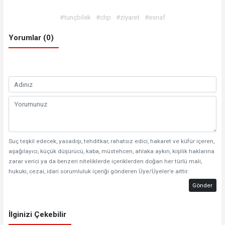
#tunçbilek
#chp
#ziyaret
#esnaf
Yorumlar (0)
Suç teşkil edecek, yasadışı, tehditkar, rahatsız edici, hakaret ve küfür içeren,
aşağılayıcı, küçük düşürücü, kaba, müstehcen, ahlaka aykırı, kişilik haklarına
zarar verici ya da benzeri niteliklerde içeriklerden doğan her türlü mali,
hukuki, cezai, idari sorumluluk içeriği gönderen Üye/Üyeler’e aittir.
Gönder
İlginizi Çekebilir