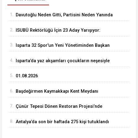
1.
Davutoğlu Neden Gitti, Partisini Neden Yanında
Götürdü?
2.
ISUBÜ Rektörlüğü İçin 23 Aday Yarışıyor:
Gözler Cumhurbaşkanlığı’nın Kararında
3.
Isparta 32 Spor'un Yeni Yönetiminden Başkan
Başdeğirmen'e Ziyaret
4.
Isparta’da yaz akşamları çocukların neşesiyle
şenlendi
5.
01.08.2026
6.
Başdeğirmen Kaymakkapı Kent Meydanı
Sürecini Açıkladı: İlk Yıkım Kültür Sitesi’nde
7.
Çünür Tepesi Dönen Restoran Projesi’nde
Çalışmalar Hız Kazandı
8.
Antalya’da son bir haftada 275 kişi tutuklandı