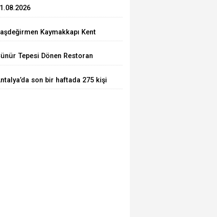
1.08.2026
aşdeğirmen Kaymakkapı Kent
eydanı Sürecini Açıkladı: İlk
ünür Tepesi Dönen Restoran
ıkım Kültür Sitesi’nde
rojesi’nde Çalışmalar Hız
ntalya’da son bir haftada 275 kişi
azandı
utuklandı