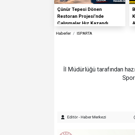
Çünür Tepesi Dönen
B
Restoran Projesi’nde
K
Çalışmalar Hız Kazandı
A
S
Haberler
ISPARTA
İl Müdürlüğü tarafından hazı
Spor
Editör - Haber Merkezi