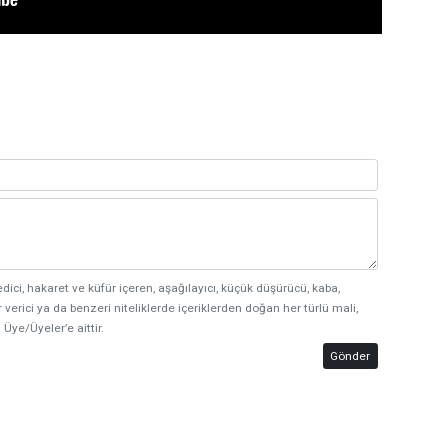
edici, hakaret ve küfür içeren, aşağılayıcı, küçük düşürücü, kaba,
 verici ya da benzeri niteliklerde içeriklerden doğan her türlü mali,
 Üye/Üyeler’e aittir.
Gönder