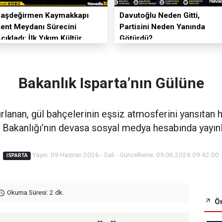
aşdeğirmen Kaymakkapı
Davutoğlu Neden Gitti,
ent Meydanı Sürecini
Partisini Neden Yanında
çıkladı: İlk Yıkım Kültür
Götürdü?
itesi’nde
Bakanlık Isparta’nın Gülüne
rlanan, gül bahçelerinin eşsiz atmosferini yansıtan 
 Bakanlığı’nın devasa sosyal medya hesabında yayınl
Yayın: 09 Haziran 2026 - Salı - Güncelleme: 09.06.2026 09:42:00
ISPARTA
Okuma Süresi: 2 dk.
Ön