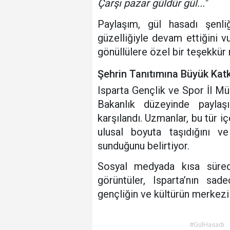
Çarşı pazar güldür gül..."
Paylaşım, gül hasadı şenliğ
güzelliğiyle devam ettiğini v
gönüllülere özel bir teşekkür m
Şehrin Tanıtımına Büyük Katk
Isparta Gençlik ve Spor İl Müd
Bakanlık düzeyinde paylaş
karşılandı. Uzmanlar, bu tür iç
ulusal boyuta taşıdığını v
sunduğunu belirtiyor.
Sosyal medyada kısa süred
görüntüler, Isparta’nın sa
gençliğin ve kültürün merkezi
#GülHasadı