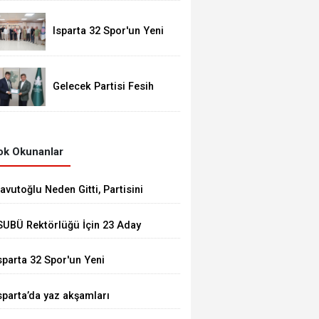
şenlendi
Isparta 32 Spor'un Yeni
Yönetiminden Başkan
Başdeğirmen'e Ziyaret
Gelecek Partisi Fesih
Kararı Aldı: Isparta İl
Başkanı Nadir
Öngören’den Dikkat
Çeken Açıklama
k Okunanlar
avutoğlu Neden Gitti, Partisini
eden Yanında Götürdü?
SUBÜ Rektörlüğü İçin 23 Aday
arışıyor: Gözler
sparta 32 Spor'un Yeni
umhurbaşkanlığı’nın Kararında
önetiminden Başkan
sparta’da yaz akşamları
aşdeğirmen'e Ziyaret
ocukların neşesiyle şenlendi