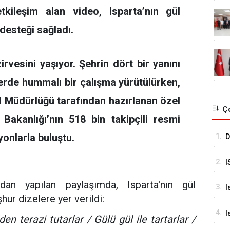
tkileşim alan video, Isparta’nın gül
 desteği sağladı.
rvesini yaşıyor. Şehrin dört bir yanını
rde hummalı bir çalışma yürütülürken,
İl Müdürlüğü
tarafından hazırlanan özel
Ço
Bakanlığı’nın 518 bin takipçili resmi
onlarla buluştu.
1.
D
N
2.
I
Y
ndan yapılan paylaşımda, Isparta'nın gül
3.
I
C
hur dizelere yer verildi:
Y
4.
I
B
den terazi tutarlar / Gülü gül ile tartarlar /
ç