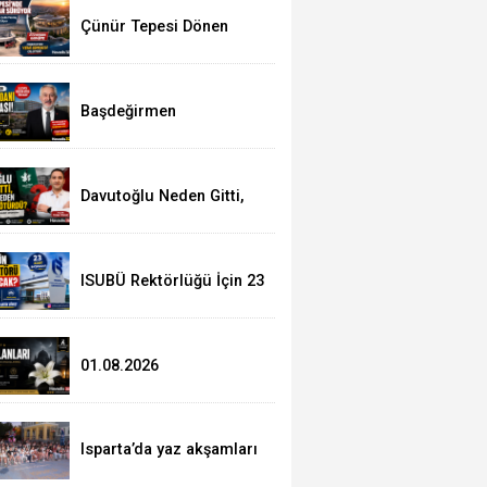
Çünür Tepesi Dönen
Restoran Projesi’nde
Çalışmalar Hız Kazandı
Başdeğirmen
Kaymakkapı Kent
Meydanı Sürecini
Açıkladı: İlk Yıkım Kültür
Sitesi’nde
Davutoğlu Neden Gitti,
Partisini Neden Yanında
Götürdü?
ISUBÜ Rektörlüğü İçin 23
Aday Yarışıyor: Gözler
Cumhurbaşkanlığı’nın
Kararında
01.08.2026
Isparta’da yaz akşamları
çocukların neşesiyle