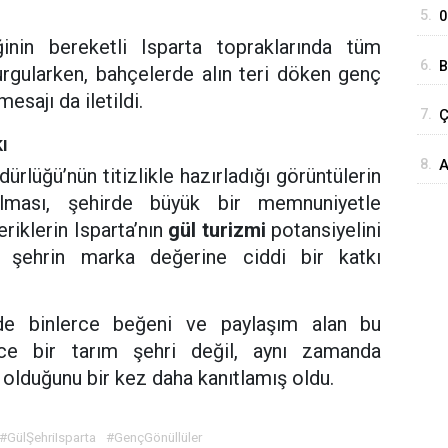
5.
0
inin bereketli Isparta topraklarında tüm
6.
B
urgularken, bahçelerde alın teri döken genç
M
esajı da iletildi.
7.
Ç
Y
ı
P
8.
A
K
ürlüğü’nün titizlikle hazırladığı görüntülerin
t
ılması, şehirde büyük bir memnuniyetle
eriklerin Isparta’nın
gül turizmi
potansiyelini
e şehrin marka değerine ciddi bir katkı
e binlerce beğeni ve paylaşım alan bu
dece bir tarım şehri değil, aynı zamanda
 olduğunu bir kez daha kanıtlamış oldu.
#GülŞehriIsparta
#GençGönüllüler