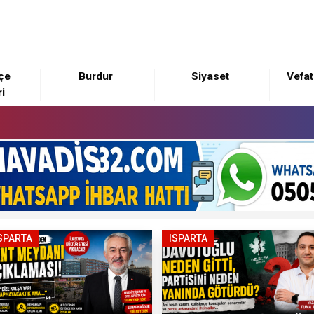
lçe
Burdur
Siyaset
Vefat
i
SPARTA
ISPARTA