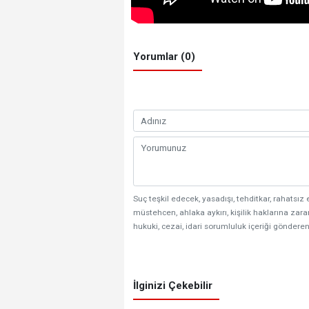
Yorumlar (0)
Suç teşkil edecek, yasadışı, tehditkar, rahatsız 
müstehcen, ahlaka aykırı, kişilik haklarına zarar
hukuki, cezai, idari sorumluluk içeriği gönderen
İlginizi Çekebilir